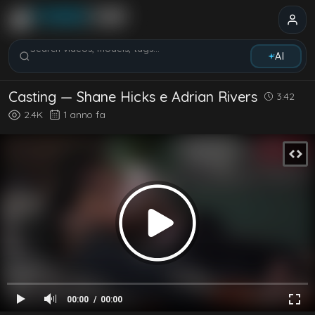
Search videos, models, tags...
AI
Casting — Shane Hicks e Adrian Rivers
3:42
2.4K
1 anno fa
00:00
00:00