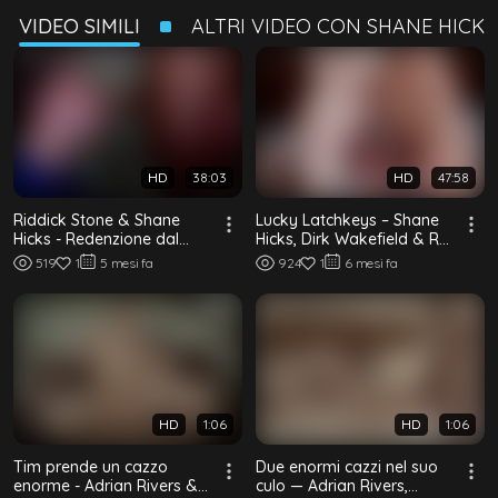
VIDEO SIMILI
ALTRI VIDEO CON SHANE HICKS
HD
38:03
HD
47:58
Riddick Stone & Shane
Lucky Latchkeys – Shane
Hicks - Redenzione dal
Hicks, Dirk Wakefield & Rex
vicolo cieco
Maddox
519
1
5 mesi fa
924
1
6 mesi fa
HD
1:06
HD
1:06
Tim prende un cazzo
Due enormi cazzi nel suo
enorme - Adrian Rivers &
culo — Adrian Rivers,