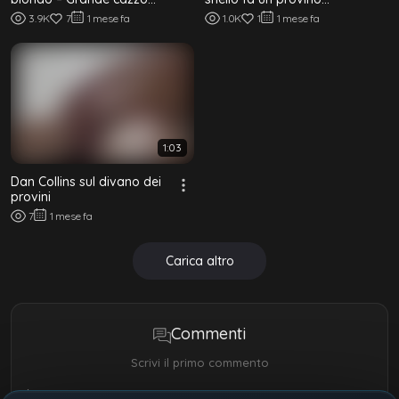
non circonciso bareback
davanti alla telecamera
3.9K
7
1 mese fa
1.0K
1
1 mese fa
1:03
Dan Collins sul divano dei
provini
7
1 mese fa
Carica altro
Commenti
Scrivi il primo commento
Il tuo nome