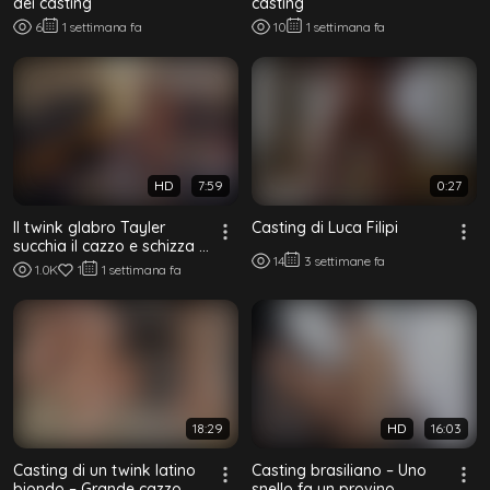
dei casting
casting
6
1 settimana fa
10
1 settimana fa
HD
7:59
0:27
Il twink glabro Tayler
Casting di Luca Filipi
succhia il cazzo e schizza il
14
3 settimane fa
carico sul divano del
1.0K
1
1 settimana fa
casting
18:29
HD
16:03
Casting di un twink latino
Casting brasiliano – Uno
biondo – Grande cazzo
snello fa un provino