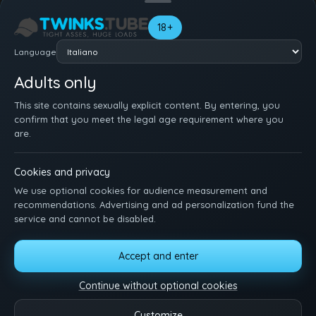
18+
Language
Adults only
This site contains sexually explicit content. By entering, you
confirm that you meet the legal age requirement where you
are.
Cookies and privacy
We use optional cookies for audience measurement and
recommendations. Advertising and ad personalization fund the
service and cannot be disabled.
HOME
REGISTRATI
ACCEDI
AIUTO
TERMINI
DMCA
2257
Accept and enter
MANAGE COOKIES
Continue without optional cookies
I twink più sexy ti aspettano. Sfoglia i video, segati e goditi lo spettacolo.
Contattaci per idee o domande.
Customize