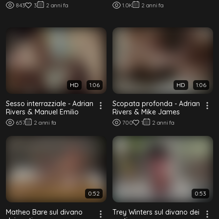
Tim Law
Johny Cruz & Manuel
843
3
2 anni fa
1.0K
2 anni fa
Emilio
HD
1:06
HD
1:06
Sesso interrazziale - Adrian
Scopata profonda - Adrian
Rivers & Manuel Emilio
Rivers & Mike James
657
2 anni fa
700
1
2 anni fa
0:52
0:53
Matheo Bare sul divano
Trey Winters sul divano dei