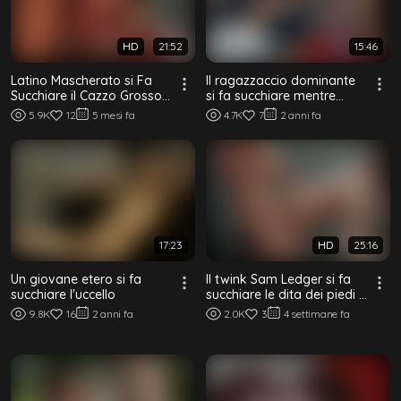
HD
21:52
15:46
Latino Mascherato si Fa
Il ragazzaccio dominante
Succhiare il Cazzo Grosso
si fa succhiare mentre
& il Culo Peloso
fuma una canna
5.9K
12
5 mesi fa
4.7K
7
2 anni fa
Accarezzato
17:23
HD
25:16
Un giovane etero si fa
Il twink Sam Ledger si fa
succhiare l'uccello
succhiare le dita dei piedi e
scopare senza
9.8K
16
2 anni fa
2.0K
3
4 settimane fa
preservativo