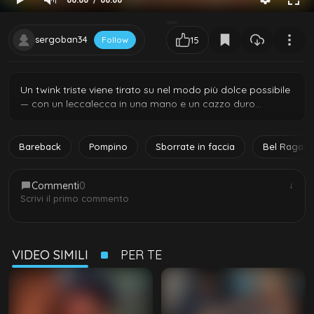
sergoban34
Follow
15
Un twink triste viene tirato su nel modo più dolce possibile
— con un leccalecca in una mano e un cazzo duro
nell'altra. Il suo carino fidanzato lo distrae scendendo a
succhiargli il cazzo con lo stesso entusiasmo della
caramella. Il leccalecca viene buttato e inizia la vera
Bareback
Pompino
Sborrate in faccia
Bel Ragazz
succhiata — seguita da una scopata bareback intensa.
Commenti
0
↓
Scrivi il primo commento
VIDEO SIMILI
PER TE