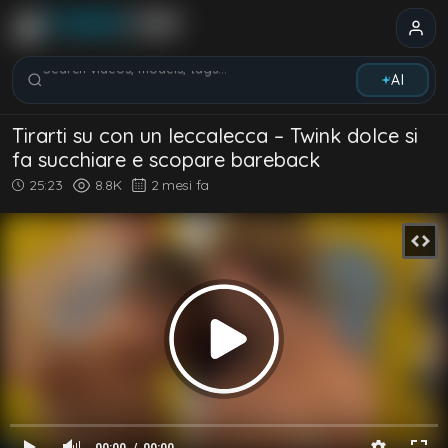
Search videos, models, tags...
AI
Tirarti su con un leccalecca – Twink dolce si
fa succhiare e scopare bareback
25:23
8.8K
2 mesi fa
00:00
00:00