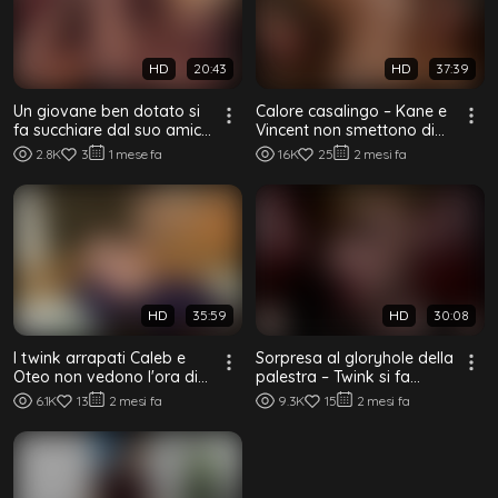
HD
20:43
HD
37:39
Un giovane ben dotato si
Calore casalingo – Kane e
fa succhiare dal suo amico
Vincent non smettono di
twink
scopare bareback
2.8K
3
1 mese fa
16K
25
2 mesi fa
HD
35:59
HD
30:08
I twink arrapati Caleb e
Sorpresa al gloryhole della
Oteo non vedono l'ora di
palestra – Twink si fa
scopare bareback
succhiare e scopa
6.1K
13
2 mesi fa
9.3K
15
2 mesi fa
bareback