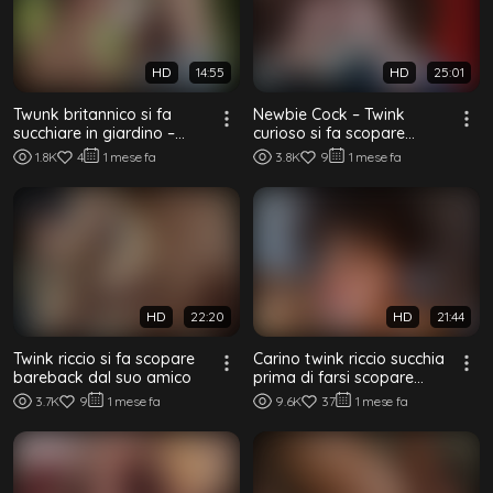
HD
14:55
HD
25:01
Twunk britannico si fa
Newbie Cock – Twink
succhiare in giardino –
curioso si fa scopare
Parte 1
bareback per la prima
1.8K
4
1 mese fa
3.8K
9
1 mese fa
volta
HD
22:20
HD
21:44
Twink riccio si fa scopare
Carino twink riccio succhia
bareback dal suo amico
prima di farsi scopare
bareback
3.7K
9
1 mese fa
9.6K
37
1 mese fa