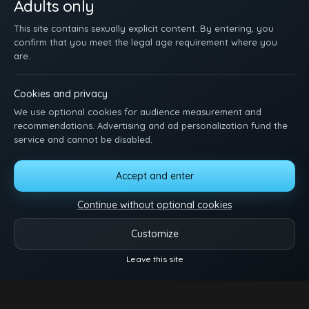
Adults only
This site contains sexually explicit content. By entering, you
confirm that you meet the legal age requirement where you
are.
Cookies and privacy
We use optional cookies for audience measurement and
recommendations. Advertising and ad personalization fund the
service and cannot be disabled.
HOME
REGISTRATI
ACCEDI
AIUTO
TERMINI
DMCA
2257
Accept and enter
MANAGE COOKIES
Continue without optional cookies
I twink più sexy ti aspettano. Sfoglia i video, segati e goditi lo spettacolo.
Contattaci per idee o domande.
Customize
Video
Categorie
Modelli
Altro
Leave this site
Reels
© 2026.
Twink Tube
- Tutti i diritti riservati.