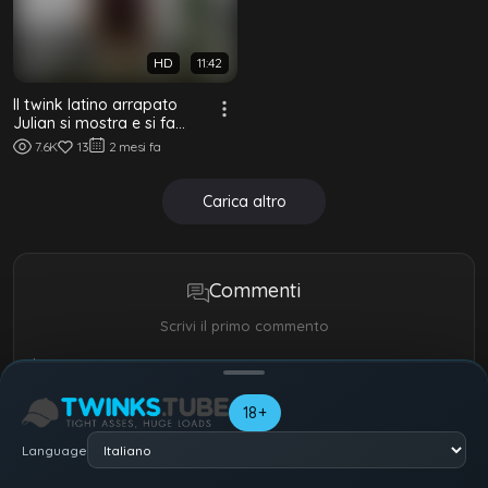
HD
11:42
Il twink latino arrapato
Julian si mostra e si fa
scopare bareback
7.6K
13
2 mesi fa
Carica altro
Commenti
Scrivi il primo commento
Il tuo nome
18+
Language