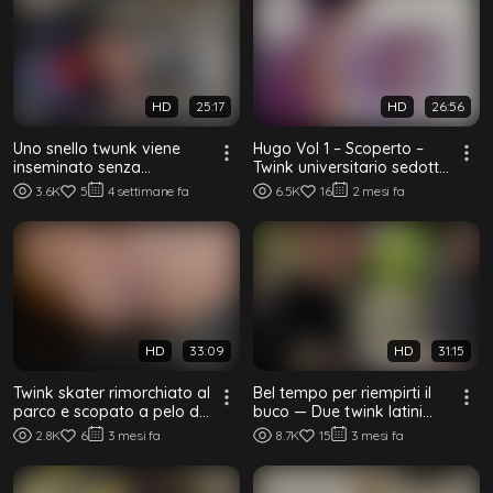
HD
25:17
HD
26:56
Uno snello twunk viene
Hugo Vol 1 – Scoperto –
inseminato senza
Twink universitario sedotto
preservativo da un fusto
da un fotografo al parco
3.6K
5
4 settimane fa
6.5K
16
2 mesi fa
muscoloso in un p...
HD
33:09
HD
31:15
Twink skater rimorchiato al
Bel tempo per riempirti il
parco e scopato a pelo da
buco — Due twink latini
uno stallone tatuato
scopano a crudo al parco
2.8K
6
3 mesi fa
8.7K
15
3 mesi fa