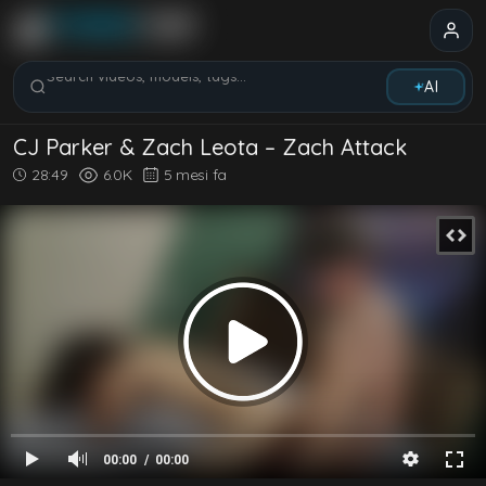
Search videos, models, tags...
AI
CJ Parker & Zach Leota – Zach Attack
28:49
6.0K
5 mesi fa
00:00
00:00