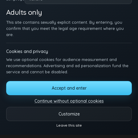
Adults only
This site contains sexually explicit content. By entering, you
confirm that you meet the legal age requirement where you
are.
Cookies and privacy
We use optional cookies for audience measurement and
recommendations. Advertising and ad personalization fund the
service and cannot be disabled.
HOME
REGISTRATI
ACCEDI
AIUTO
TERMINI
DMCA
2257
Accept and enter
MANAGE COOKIES
Continue without optional cookies
I twink più sexy ti aspettano. Sfoglia i video, segati e goditi lo spettacolo.
Contattaci per idee o domande.
Customize
Video
Categorie
Modelli
Altro
Leave this site
Reels
© 2026.
Twink Tube
- Tutti i diritti riservati.