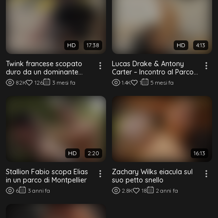
HD
17:38
HD
4:13
Twink francese scopato
Lucas Drake & Antony
duro da un dominante
Carter – Incontro al Parco
combattente arabo in un
in Bareback
82K
126
3 mesi fa
1.4K
1
5 mesi fa
parcheggio
HD
2:20
16:13
Stallion Fabio scopa Elias
Zachary Wilks eiacula sul
in un parco di Montpellier
suo petto snello
6
3 anni fa
2.8K
18
2 anni fa