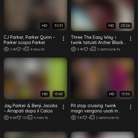
HD
30:51
HD
23:26
CJ Parker, Parker Quinn –
Three The Easy Way: i
Parker scopa Parker
twink tatuati Archer Black,
CJ Parker & Tyler Moore
2.4K
9
4 mesi fa
3.4K
6
2 settimane fa
scopano ...
HD
15:40
HD
13:50
Jay Parker & Benji Jacobs
Pit stop cruising: twink
– Arrapati dopo il Calcio
magri vengono usati in
un'orgia a crudo nel
8.6K
130
4 mesi fa
3.1K
4
2 settimane fa
parcheggio