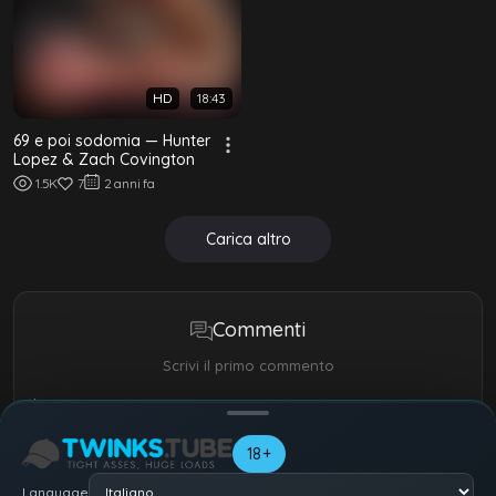
HD
18:43
69 e poi sodomia — Hunter
Lopez & Zach Covington
1.5K
7
2 anni fa
Carica altro
Commenti
Scrivi il primo commento
Il tuo nome
18+
Language